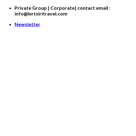
Skip
Private Group | Corporate| contact email :
to
info@lertsiritravel.com
content
Newsletter