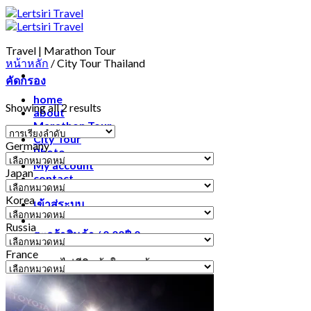
Travel | Marathon Tour
หน้าหลัก
/
City Tour Thailand
คัดกรอง
home
Showing all 2 results
about
Marathon Tour
City Tour
Germany
Photo
Germany
My account
Japan
contact
Japan
Korea
เข้าสู่ระบบ
Korea
Russia
ตะกร้าสินค้า /
0.00
฿
0
Russia
France
ไม่มีสินค้าในตะกร้า
France
ค้นหา: