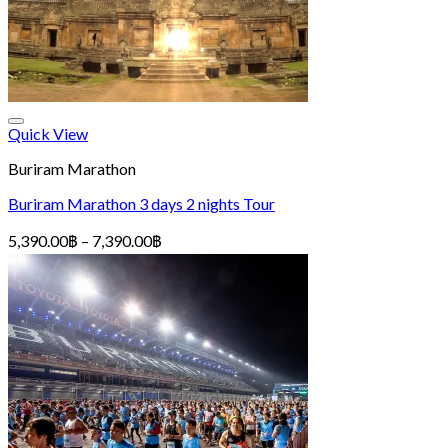
Quick View
Buriram Marathon
Buriram Marathon 3 days 2 nights Tour
Price
5,390.00
฿
–
7,390.00
฿
range:
5,390.00฿
through
7,390.00฿