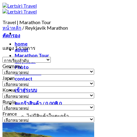
Travel | Marathon Tour
หน้าหลัก
/
Reykjavik Marathon
คัดกรอง
home
แสดง 1 รายการ
about
Marathon Tour
City Tour
Germany
Photo
Germany
My account
Japan
contact
Japan
Korea
เข้าสู่ระบบ
Korea
Russia
ตะกร้าสินค้า /
0.00
฿
0
Russia
France
ไม่มีสินค้าในตะกร้า
France
ค้นหา: