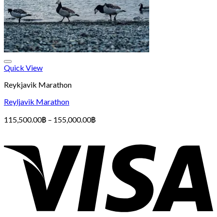
Quick View
Reykjavik Marathon
Reyljavik Marathon
Price
115,500.00
฿
–
155,000.00
฿
range:
115,500.00฿
through
155,000.00฿