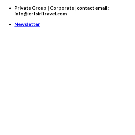
Skip
Private Group | Corporate| contact email :
to
info@lertsiritravel.com
content
Newsletter