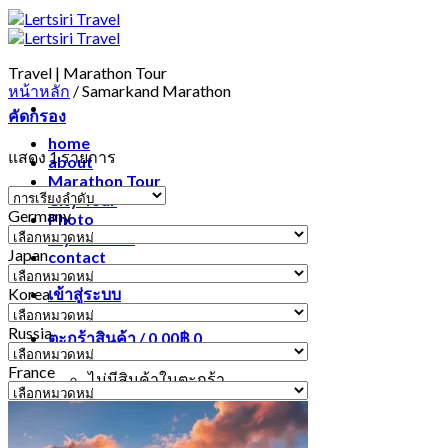
Travel | Marathon Tour
หน้าหลัก
/
Samarkand Marathon
คัดกรอง
home
แสดง 1 รายการ
about
Marathon Tour
City Tour
Germany
Photo
Germany
My account
Japan
contact
Japan
Korea
เข้าสู่ระบบ
Korea
Russia
ตะกร้าสินค้า /
0.00
฿
0
Russia
France
ไม่มีสินค้าในตะกร้า
France
ค้นหา: