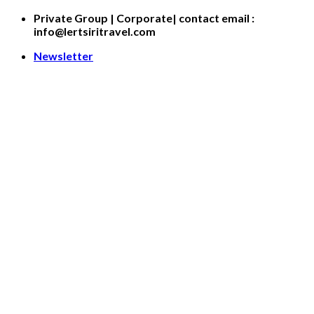
Skip
Private Group | Corporate| contact email :
to
info@lertsiritravel.com
content
Newsletter