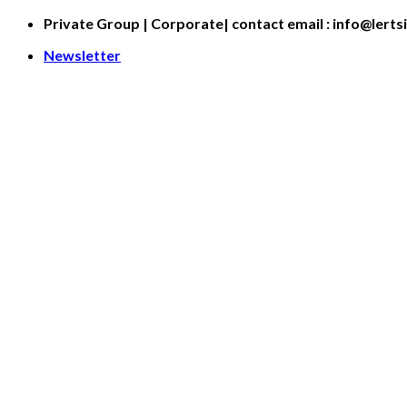
Skip
Private Group | Corporate| contact email : info@lerts
to
Newsletter
content