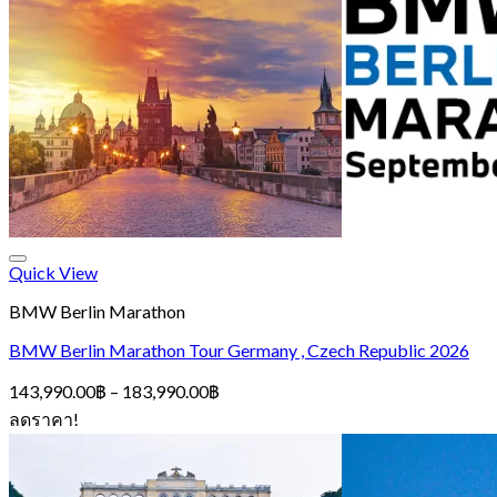
Quick View
BMW Berlin Marathon
BMW Berlin Marathon Tour Germany , Czech Republic 2026
Price
143,990.00
฿
–
183,990.00
฿
range:
ลดราคา!
143,990.00฿
through
183,990.00฿