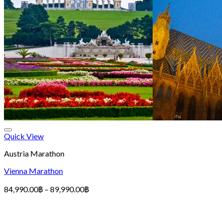
Quick View
Austria Marathon
Vienna Marathon
Price
84,990.00
฿
–
89,990.00
฿
range:
84,990.00฿
through