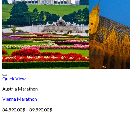
Quick View
Austria Marathon
Vienna Marathon
Price
84,990.00
฿
–
89,990.00
฿
range:
84,990.00฿
through