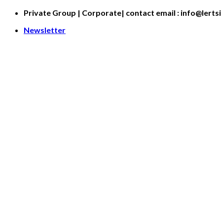
Skip
Private Group | Corporate| contact email : info@lerts
to
Newsletter
content