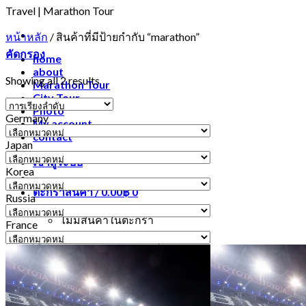
Travel | Marathon Tour
หน้าหลัก
/
สินค้าที่มีป้ายกำกับ “marathon”
คัดกรอง
home
about
Showing all 2 results
Marathon Tour
City Tour
Photo
Germany
My account
Germany
contact
Japan
Japan
เข้าสู่ระบบ
Korea
Korea
ตะกร้าสินค้า /
0.00
฿
0
Russia
Russia
ไม่มีสินค้าในตะกร้า
France
France
ค้นหา:
0