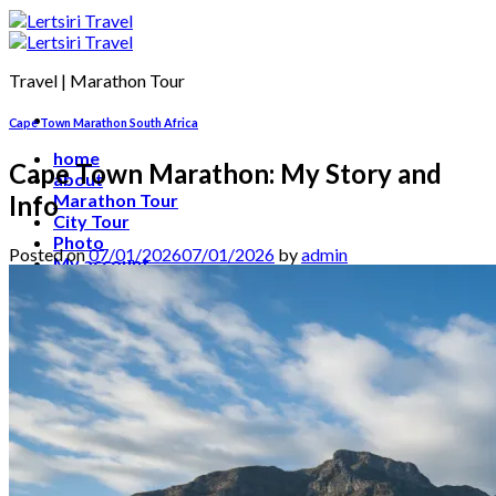
Travel | Marathon Tour
Cape Town Marathon South Africa
home
Cape Town Marathon: My Story and
about
Info
Marathon Tour
City Tour
Photo
Posted on
07/01/2026
07/01/2026
by
admin
My account
contact
เข้าสู่ระบบ
ตะกร้าสินค้า /
0.00
฿
0
ไม่มีสินค้าในตะกร้า
ค้นหา: