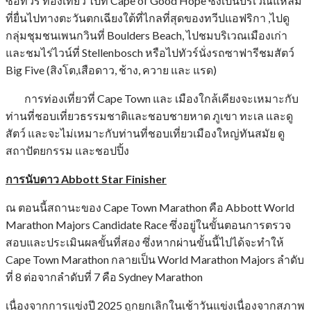
ซื้อทัวร์ ท่องเที่ยว ไปที่ Cape of Good Hope ซึ่งเป็นบริเวณแหลม
ที่ยื่นไปทางตะวันตกเฉียงใต้ที่ไกลที่สุดของทวีปแอฟริกา ,ไปดู
กลุ่มชุมชนเพนกวินที่ Boulders Beach, ไปชมบริเวณเมืองเก่า
และชมไร่ไวน์ที่ Stellenbosch หรือไปทัวร์นั่งรถซาฟารีชมสัตว์
Big Five (สิงโต,เสือดาว, ช้าง, ควาย และ แรด)
การท่องเที่ยวที่ Cape Town และ เมืองใกล้เคียงจะเหมาะกับ
ท่านที่ชอบเที่ยวธรรมชาติและชอบชายหาด ภูเขา ทะเล และดู
สัตว์ และจะไม่เหมาะกับท่านที่ชอบเที่ยวเมืองใหญ่ทันสมัย ดู
สถาปัตยกรรม และชอปปิ้ง
การนับดาว
Abbott Star Finisher
ณ ตอนนี้สถานะของ Cape Town Marathon คือ Abbott World
Marathon Majors Candidate Race ซึ่งอยู่ในขั้นตอนการตรวจ
สอบและประเมินผลขั้นที่สอง ซึ่งหากผ่านขั้นนี้ไปได้จะทำให้
Cape Town Marathon กลายเป็น World Marathon Majors ลำดับ
ที่ 8 ต่อจากลำดับที่ 7 คือ Sydney Marathon
เนื่องจากการแข่งปี 2025 ถูกยกเลิกในเช้าวันแข่งเนื่องจากสภาพ