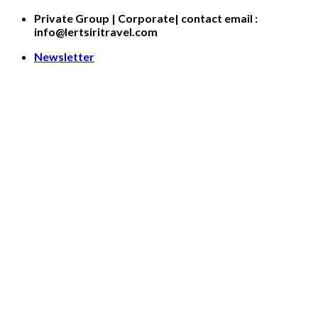
Skip
Private Group | Corporate| contact email :
to
info@lertsiritravel.com
content
Newsletter