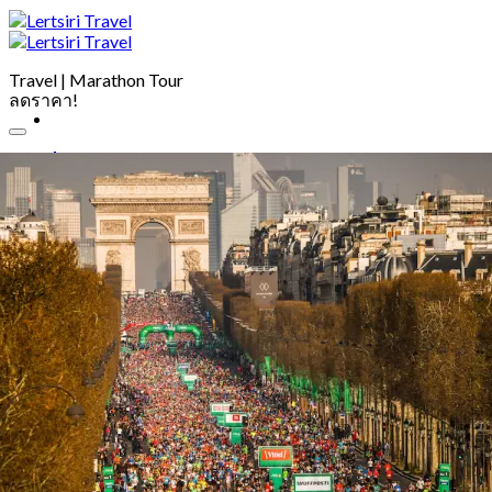
Travel | Marathon Tour
ลดราคา!
home
about
Marathon Tour
City Tour
Photo
My account
contact
เข้าสู่ระบบ
ตะกร้าสินค้า /
0.00
฿
0
ไม่มีสินค้าในตะกร้า
ค้นหา: