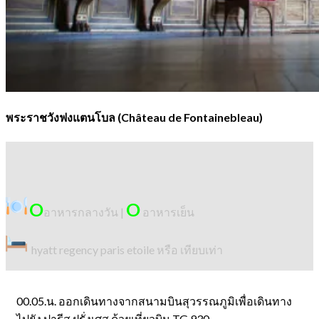
พระราชวังฟงแตนโบล (Château de Fontainebleau)
O
O
อาหารกลางวัน |
อาหารเย็น
hyatt regency paris etoile หรือ เทียบเท่า
00.05.น. ออกเดินทางจากสนามบินสุวรรณภูมิเพื่อเดินทาง
ไปยัง ปารีส ฝรั่งเศส ด้วยเที่ยวบิน TG 930