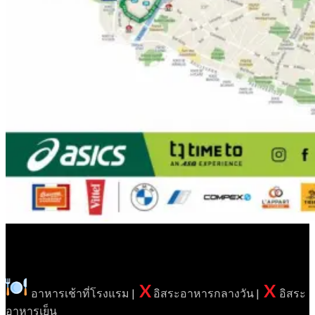
X
X
อาหารเช้าที่โรงแรม |
อิสระอาหารกลางวัน |
อิสระ
อาหารเย็น