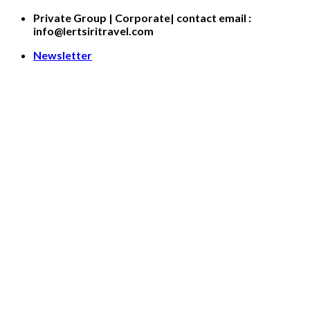
Skip
Private Group | Corporate| contact email :
to
info@lertsiritravel.com
content
Newsletter