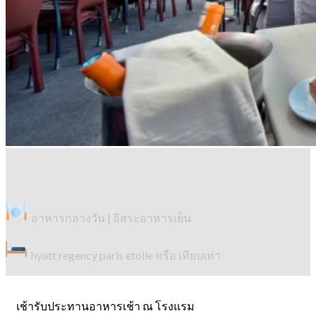
อาหารกลางวัน | อิสระอาหารเย็น
hyatt regency paris etoile หรือ เทียบเท่า
เช้ารับประทานอาหารเช้า ณ โรงแรม