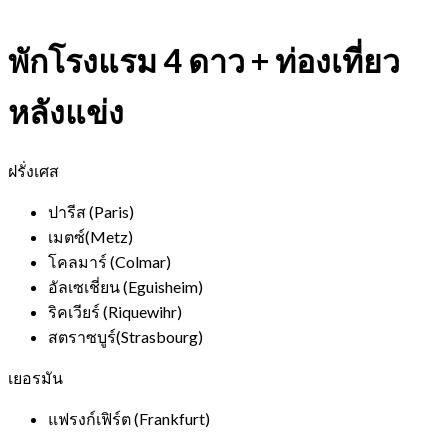
พักโรงแรม 4 ดาว + ท่องเที่ยว
หลังแข่ง
ฝรั่งเศส
ปารีส (Paris)
เมตซ์(Metz)
โคลมาร์ (Colmar)
อัลเซเชี่ยน (Eguisheim)
ริคเวียร์ (Riquewihr)
สตราซบูร์(Strasbourg)
เยอรมัน
แฟรงก์เฟิร์ต (Frankfurt)