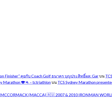
 Finisher” คุยกับ Coach Golf ธนาคร บุญประสิทธิ์ผล: Gar
บน
TCS
 Marathon 🐨🦘 – tctriathlon
บน
TCS Sydney Marathon presente
CHRIS MCCORMACK (MACCA) 🇦🇺 2007 & 2010 IRONMAN WORLD