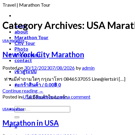
Travel | Marathon Tour
Category Archives:
USA Marat
home
about
Marathon Tour
USA Marathon
City Tour
Photo
New York City Marathon
My account
contact
Posted on
30/12/2023
07/08/2026
by
admin
เข้าสู่ระบบ
ท่านมีคำถามใดๆ กรุณาโทร 0846537055 Line@lertsiri […]
ตะกร้าสินค้า /
0.00
฿
0
Continue reading
→
Posted in
USA Marathon
Leave a comment
ไม่มีสินค้าในตะกร้า
ค้นหา:
USA Marathon
Marathon in USA
0