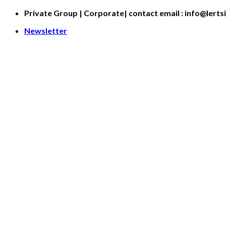
Skip
Private Group | Corporate| contact email : info@lerts
to
Newsletter
content