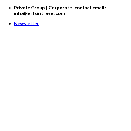
Skip
Private Group | Corporate| contact email :
to
info@lertsiritravel.com
content
Newsletter