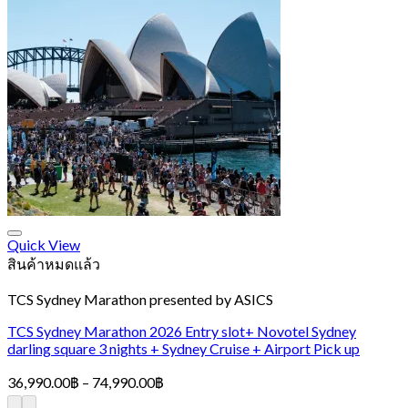
Quick View
สินค้าหมดแล้ว
TCS Sydney Marathon presented by ASICS
TCS Sydney Marathon 2026 Entry slot+ Novotel Sydney
darling square 3 nights + Sydney Cruise + Airport Pick up
Price
36,990.00
฿
–
74,990.00
฿
range: