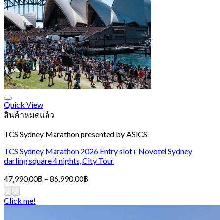
Quick View
สินค้าหมดแล้ว
TCS Sydney Marathon presented by ASICS
TCS Sydney Marathon 2026 Entry slot+ Novotel Sydney
darling square 4 nights, City Tour
Price
47,990.00
฿
–
86,990.00
฿
range:
47,990.00฿
Click me!
through
86,990.00฿