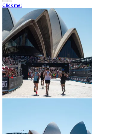
36,990.00฿
Click me!
through
74,990.00฿