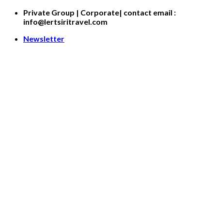
Skip
Private Group | Corporate| contact email :
to
info@lertsiritravel.com
content
Newsletter