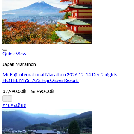
Quick View
Japan Marathon
Mt.Fuji international Marathon 2026 12-14 Dec 2 nights
HOTEL MYSTAYS Fuji Onsen Resort
Price
37,990.00
฿
–
66,990.00
฿
range:
37,990.00฿
รายละเอียด
through
66,990.00฿