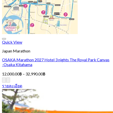
Quick View
Japan Marathon
OSAKA Marathon 2027 Hotel 3 nights The Royal Park Canvas
-Osaka Kitahama
Price
12,000.00
฿
–
32,990.00
฿
range:
12,000.00฿
รายละเอียด
through
32,990.00฿