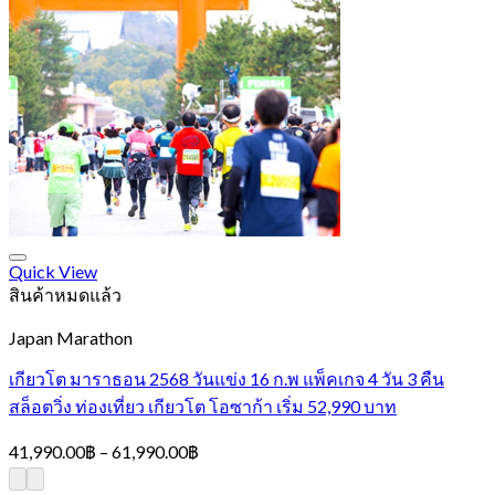
Quick View
สินค้าหมดแล้ว
Japan Marathon
เกียวโต มาราธอน 2568 วันแข่ง 16 ก.พ แพ็คเกจ 4 วัน 3 คืน
สล็อตวิ่ง ท่องเที่ยว เกียวโต โอซาก้า เริ่ม 52,990 บาท
Price
41,990.00
฿
–
61,990.00
฿
range:
41,990.00฿