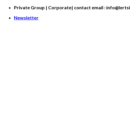
Skip
Private Group | Corporate| contact email : info@lerts
to
Newsletter
content