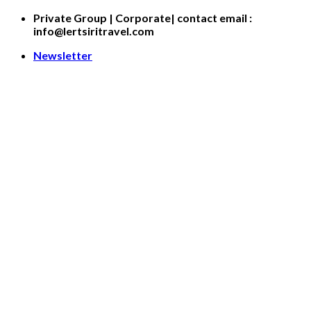
Skip
Private Group | Corporate| contact email :
to
info@lertsiritravel.com
content
Newsletter